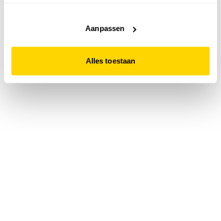
accepteert. Dit doe je door op "Alles toestaan" te klikken.
Liever geen cookies? Hou er dan rekening mee dat de
website niet optimaal functioneert.
Aanpassen
Alles toestaan