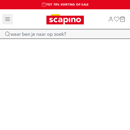
TOT 70% KORTING OP SALE
SALE: LAATSTE KANS!
SHOP NIEUW
Home