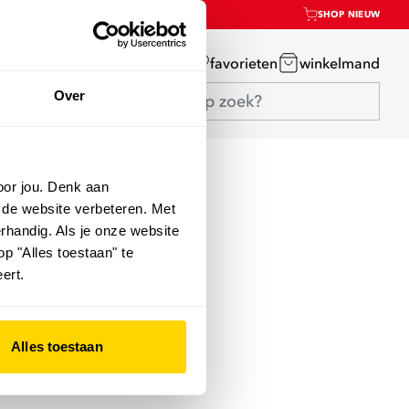
SHOP NIEUW
mijn account
favorieten
winkelmand
Over
oor jou. Denk aan
 de website verbeteren. Met
rhandig. Als je onze website
op "Alles toestaan" te
ert.
Alles toestaan