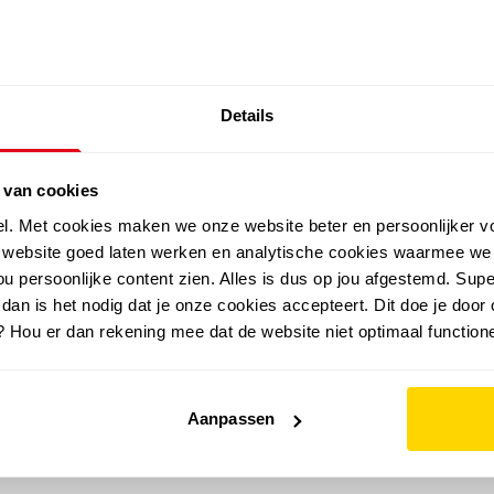
SALE: LAATSTE KANS!
Details
outdoor
zomer
merken
folder
sale
 van cookies
el. Met cookies maken we onze website beter en persoonlijker v
e website goed laten werken en analytische cookies waarmee we
u persoonlijke content zien. Alles is dus op jou afgestemd. Supe
 dan is het nodig dat je onze cookies accepteert. Dit doe je door 
? Hou er dan rekening mee dat de website niet optimaal functione
Aanpassen