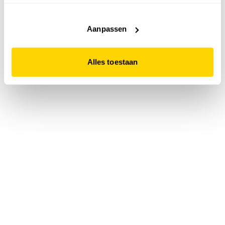
accepteert. Dit doe je door op "Alles toestaan" te klikken.
Liever geen cookies? Hou er dan rekening mee dat de
website niet optimaal functioneert.
Aanpassen
Alles toestaan