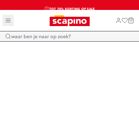
TOT 70% KORTING OP SALE
SALE: LAATSTE KANS!
SHOP NIEUW
Home