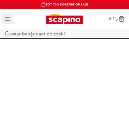
TOT 70% KORTING OP SALE
SALE: LAATSTE KANS!
SHOP NIEUW
Home