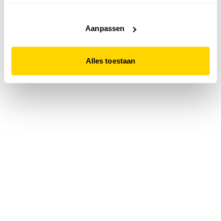
accepteert. Dit doe je door op "Alles toestaan" te klikken.
Liever geen cookies? Hou er dan rekening mee dat de
website niet optimaal functioneert.
Aanpassen
Alles toestaan