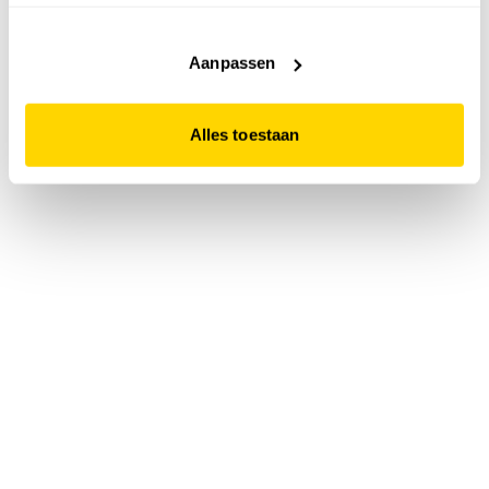
accepteert. Dit doe je door op "Alles toestaan" te klikken.
Liever geen cookies? Hou er dan rekening mee dat de
website niet optimaal functioneert.
Aanpassen
Alles toestaan