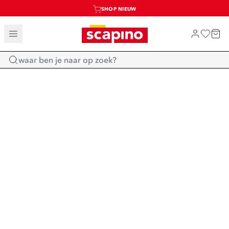
SHOP NIEUW
TOT 70% KORTING OP SALE
SALE: LAATSTE KANS!
Home