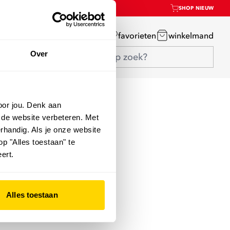
SHOP NIEUW
mijn account
favorieten
winkelmand
Over
oor jou. Denk aan
 de website verbeteren. Met
rhandig. Als je onze website
op "Alles toestaan" te
ert.
Alles toestaan