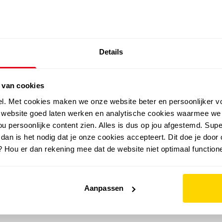
SALE: LAATSTE KANS!
Details
outdoor
zomer
merken
folder
sale
 van cookies
el. Met cookies maken we onze website beter en persoonlijker v
e website goed laten werken en analytische cookies waarmee we
u persoonlijke content zien. Alles is dus op jou afgestemd. Supe
 dan is het nodig dat je onze cookies accepteert. Dit doe je door 
? Hou er dan rekening mee dat de website niet optimaal functione
Aanpassen