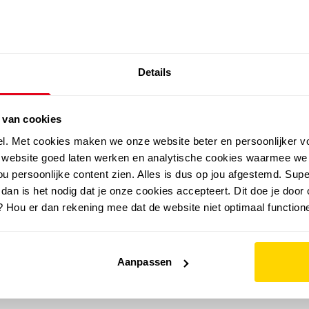
SALE: LAATSTE KANS!
Details
outdoor
zomer
merken
folder
sale
 van cookies
el. Met cookies maken we onze website beter en persoonlijker v
e website goed laten werken en analytische cookies waarmee we
u persoonlijke content zien. Alles is dus op jou afgestemd. Supe
 dan is het nodig dat je onze cookies accepteert. Dit doe je door 
? Hou er dan rekening mee dat de website niet optimaal functione
Aanpassen