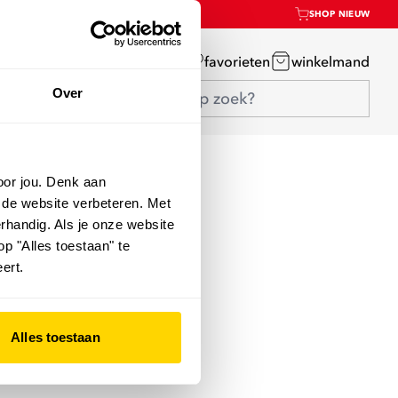
SHOP NIEUW
mijn account
favorieten
winkelmand
Over
oor jou. Denk aan
 de website verbeteren. Met
rhandig. Als je onze website
op "Alles toestaan" te
ert.
Alles toestaan