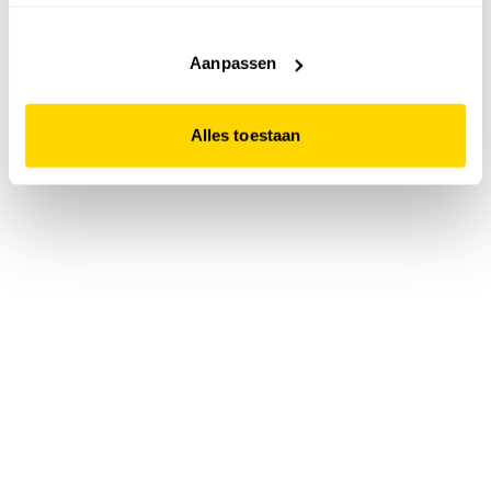
accepteert. Dit doe je door op "Alles toestaan" te klikken.
Liever geen cookies? Hou er dan rekening mee dat de
website niet optimaal functioneert.
Aanpassen
Alles toestaan