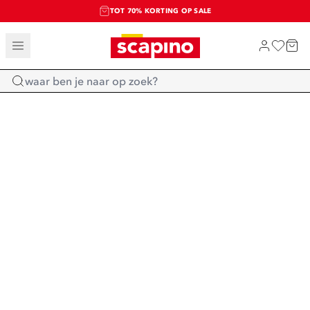
TOT 70% KORTING OP SALE
SALE: LAATSTE KANS!
SHOP NIEUW
Home