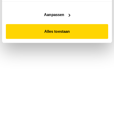
accepteert. Dit doe je door op "Alles toestaan" te klikken.
Liever geen cookies? Hou er dan rekening mee dat de
website niet optimaal functioneert.
Aanpassen
Alles toestaan