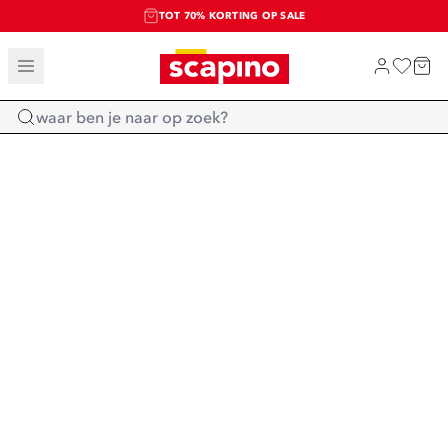
TOT 70% KORTING OP SALE
SALE: LAATSTE KANS!
SHOP NIEUW
Home