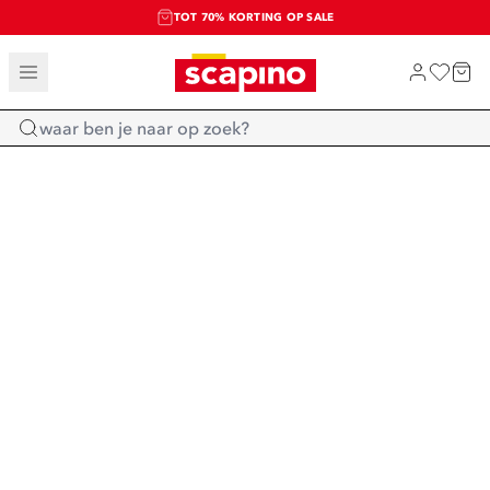
TOT 70% KORTING OP SALE
SALE: LAATSTE KANS!
SHOP NIEUW
Home