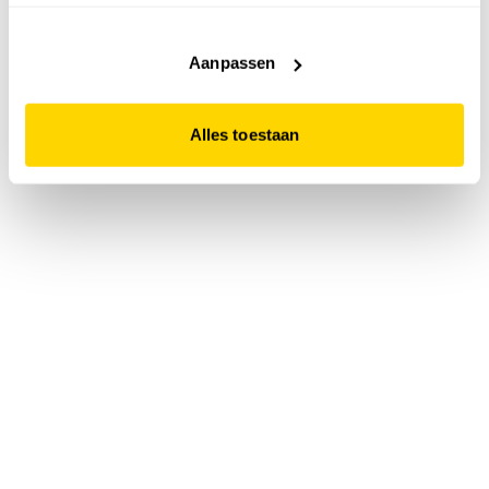
accepteert. Dit doe je door op "Alles toestaan" te klikken.
Liever geen cookies? Hou er dan rekening mee dat de
website niet optimaal functioneert.
Aanpassen
Alles toestaan