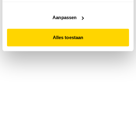
accepteert. Dit doe je door op "Alles toestaan" te klikken.
Liever geen cookies? Hou er dan rekening mee dat de
website niet optimaal functioneert.
Aanpassen
Alles toestaan