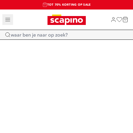
TOT 70% KORTING OP SALE
SALE: LAATSTE KANS!
SHOP NIEUW
Home