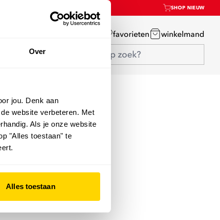
SHOP NIEUW
mijn account
favorieten
winkelmand
Over
oor jou. Denk aan
 de website verbeteren. Met
rhandig. Als je onze website
op "Alles toestaan" te
ert.
Alles toestaan