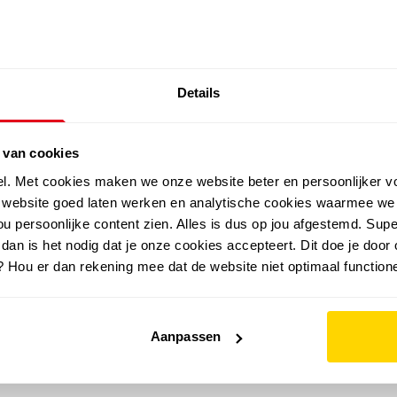
SALE: LAATSTE KANS!
Details
outdoor
zomer
merken
folder
sale
 van cookies
el. Met cookies maken we onze website beter en persoonlijker v
e website goed laten werken en analytische cookies waarmee we
u persoonlijke content zien. Alles is dus op jou afgestemd. Supe
 dan is het nodig dat je onze cookies accepteert. Dit doe je door 
? Hou er dan rekening mee dat de website niet optimaal functione
Aanpassen