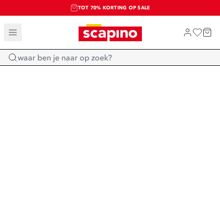
TOT 70% KORTING OP SALE
SALE: LAATSTE KANS!
SHOP NIEUW
Home