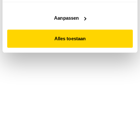
accepteert. Dit doe je door op "Alles toestaan" te klikken.
Liever geen cookies? Hou er dan rekening mee dat de
website niet optimaal functioneert.
Aanpassen
Alles toestaan