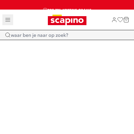
TOT 70% KORTING OP SALE
SALE: LAATSTE KANS!
SHOP NIEUW
Home