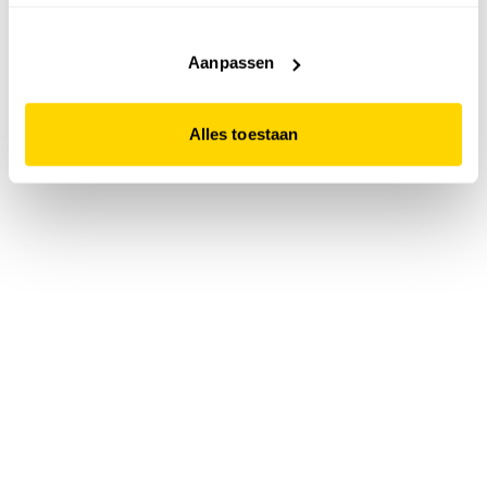
accepteert. Dit doe je door op "Alles toestaan" te klikken.
Liever geen cookies? Hou er dan rekening mee dat de
website niet optimaal functioneert.
Aanpassen
Alles toestaan