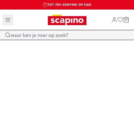
TOT 70% KORTING OP SALE
SALE: LAATSTE KANS!
SHOP NIEUW
Home