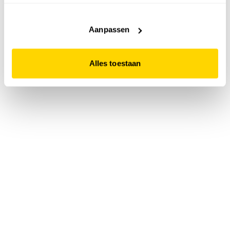
accepteert. Dit doe je door op "Alles toestaan" te klikken.
Liever geen cookies? Hou er dan rekening mee dat de
website niet optimaal functioneert.
Aanpassen
Alles toestaan