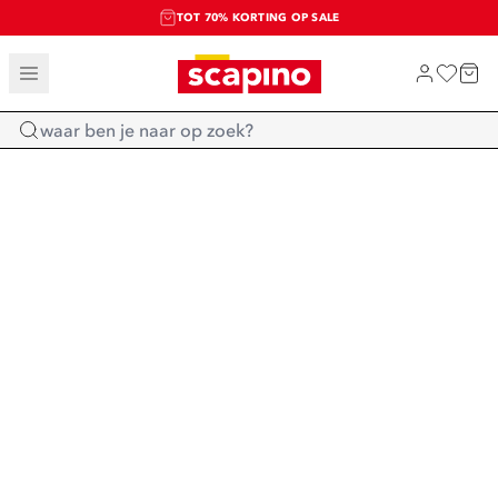
TOT 70% KORTING OP SALE
SALE: LAATSTE KANS!
SHOP NIEUW
Home