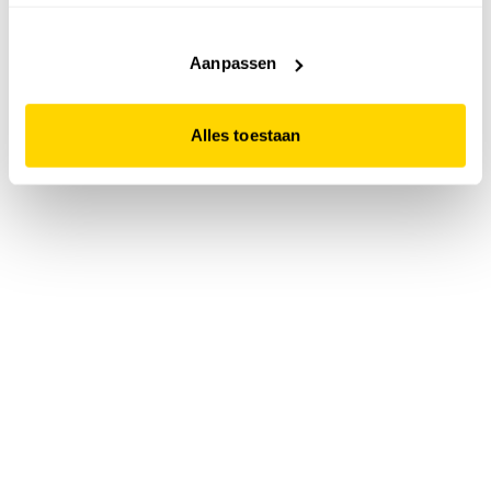
accepteert. Dit doe je door op "Alles toestaan" te klikken.
Liever geen cookies? Hou er dan rekening mee dat de
website niet optimaal functioneert.
Aanpassen
Alles toestaan