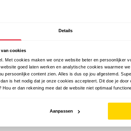
SALE: LAATSTE KANS!
Details
outdoor
zomer
merken
folder
sale
 van cookies
el. Met cookies maken we onze website beter en persoonlijker v
e website goed laten werken en analytische cookies waarmee we
u persoonlijke content zien. Alles is dus op jou afgestemd. Supe
 dan is het nodig dat je onze cookies accepteert. Dit doe je door 
? Hou er dan rekening mee dat de website niet optimaal functione
Aanpassen