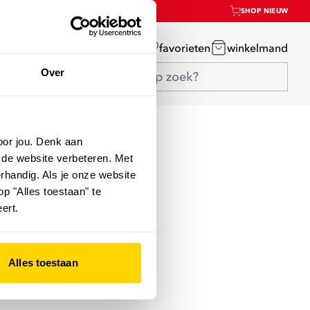
SHOP NIEUW
mijn account
favorieten
winkelmand
Over
oor jou. Denk aan
 de website verbeteren. Met
rhandig. Als je onze website
op "Alles toestaan" te
ert.
Alles toestaan