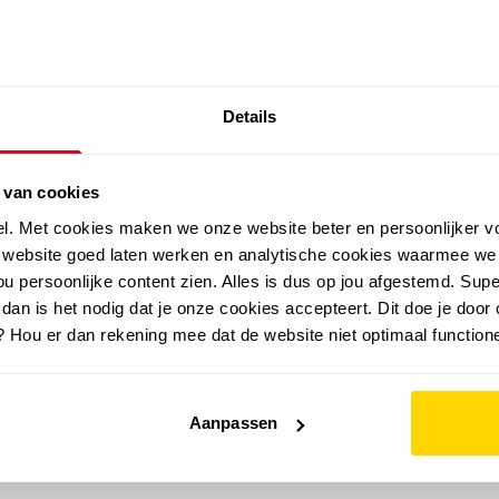
SALE: LAATSTE KANS!
Details
outdoor
zomer
merken
folder
sale
 van cookies
el. Met cookies maken we onze website beter en persoonlijker v
e website goed laten werken en analytische cookies waarmee we
u persoonlijke content zien. Alles is dus op jou afgestemd. Supe
 dan is het nodig dat je onze cookies accepteert. Dit doe je door 
? Hou er dan rekening mee dat de website niet optimaal functione
Aanpassen