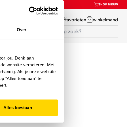
SHOP NIEUW
mijn account
favorieten
winkelmand
Over
oor jou. Denk aan
 de website verbeteren. Met
rhandig. Als je onze website
op "Alles toestaan" te
ert.
Alles toestaan