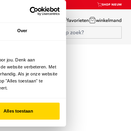
SHOP NIEUW
mijn account
favorieten
winkelmand
Over
oor jou. Denk aan
 de website verbeteren. Met
rhandig. Als je onze website
op "Alles toestaan" te
ert.
Alles toestaan