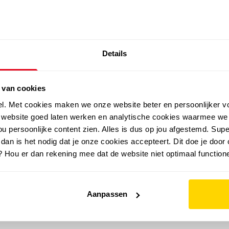
SALE: LAATSTE KANS!
Details
outdoor
zomer
merken
folder
sale
 van cookies
el. Met cookies maken we onze website beter en persoonlijker v
e website goed laten werken en analytische cookies waarmee we
u persoonlijke content zien. Alles is dus op jou afgestemd. Supe
 dan is het nodig dat je onze cookies accepteert. Dit doe je door 
? Hou er dan rekening mee dat de website niet optimaal functione
Aanpassen