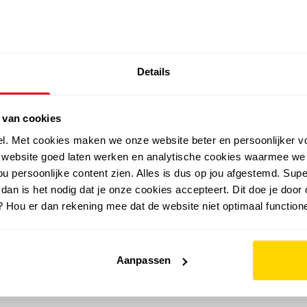
SALE: LAATSTE KANS!
Details
outdoor
zomer
merken
folder
sale
 van cookies
el. Met cookies maken we onze website beter en persoonlijker v
e website goed laten werken en analytische cookies waarmee we
u persoonlijke content zien. Alles is dus op jou afgestemd. Supe
 dan is het nodig dat je onze cookies accepteert. Dit doe je door 
? Hou er dan rekening mee dat de website niet optimaal functione
Aanpassen