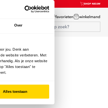
SHOP NIEUW
mijn account
favorieten
winkelmand
Over
oor jou. Denk aan
 de website verbeteren. Met
rhandig. Als je onze website
op "Alles toestaan" te
ert.
Alles toestaan