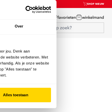
SHOP NIEUW
mijn account
favorieten
winkelmand
Over
oor jou. Denk aan
 de website verbeteren. Met
rhandig. Als je onze website
op "Alles toestaan" te
ert.
Alles toestaan