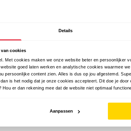
SALE: LAATSTE KANS!
Details
outdoor
zomer
merken
folder
sale
 van cookies
el. Met cookies maken we onze website beter en persoonlijker v
e website goed laten werken en analytische cookies waarmee we
u persoonlijke content zien. Alles is dus op jou afgestemd. Supe
 dan is het nodig dat je onze cookies accepteert. Dit doe je door 
? Hou er dan rekening mee dat de website niet optimaal functione
Aanpassen