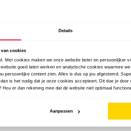
SALE: LAATSTE KANS!
Details
outdoor
zomer
merken
folder
sale
 van cookies
el. Met cookies maken we onze website beter en persoonlijker v
e website goed laten werken en analytische cookies waarmee we
u persoonlijke content zien. Alles is dus op jou afgestemd. Supe
 dan is het nodig dat je onze cookies accepteert. Dit doe je door 
? Hou er dan rekening mee dat de website niet optimaal functione
Aanpassen