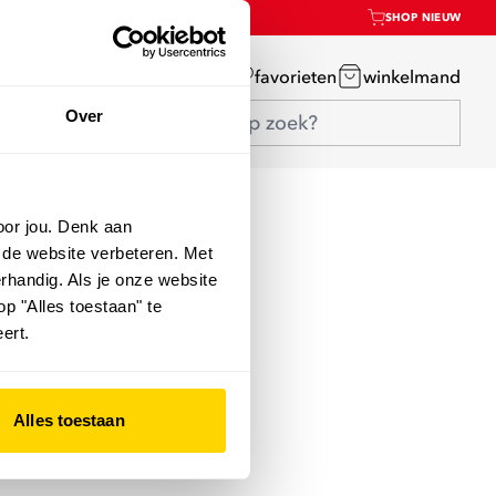
SHOP NIEUW
mijn account
favorieten
winkelmand
Over
oor jou. Denk aan
 de website verbeteren. Met
rhandig. Als je onze website
op "Alles toestaan" te
ert.
Alles toestaan