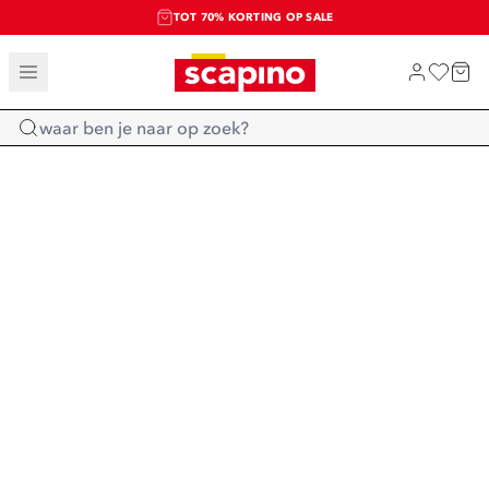
TOT 70% KORTING OP SALE
SALE: LAATSTE KANS!
SHOP NIEUW
Home