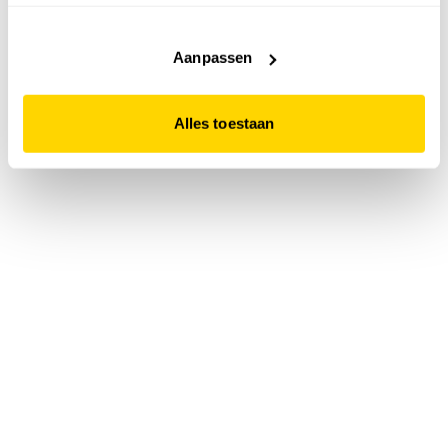
accepteert. Dit doe je door op "Alles toestaan" te klikken.
Liever geen cookies? Hou er dan rekening mee dat de
website niet optimaal functioneert.
Aanpassen
Alles toestaan