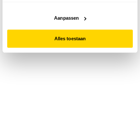
accepteert. Dit doe je door op "Alles toestaan" te klikken.
Liever geen cookies? Hou er dan rekening mee dat de
website niet optimaal functioneert.
Aanpassen
Alles toestaan