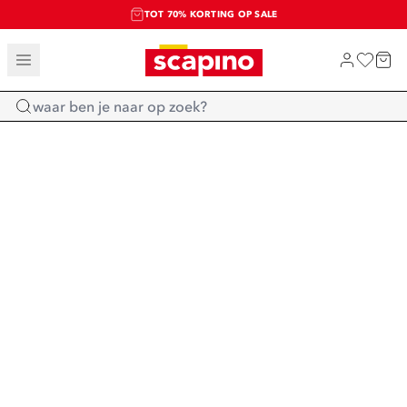
TOT 70% KORTING OP SALE
SALE: LAATSTE KANS!
SHOP NIEUW
Home