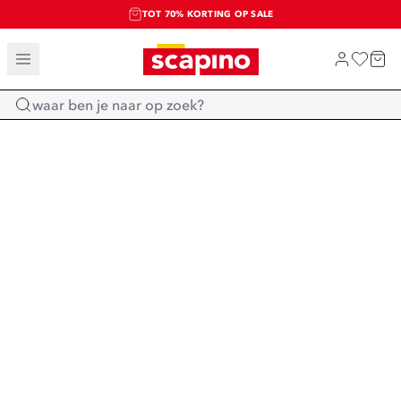
TOT 70% KORTING OP SALE
SALE: LAATSTE KANS!
SHOP NIEUW
Home