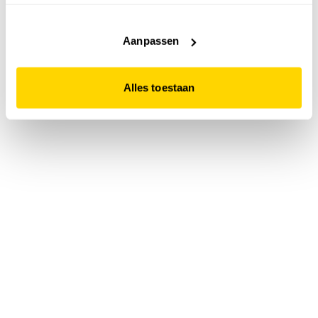
accepteert. Dit doe je door op "Alles toestaan" te klikken.
Liever geen cookies? Hou er dan rekening mee dat de
website niet optimaal functioneert.
Aanpassen
Alles toestaan