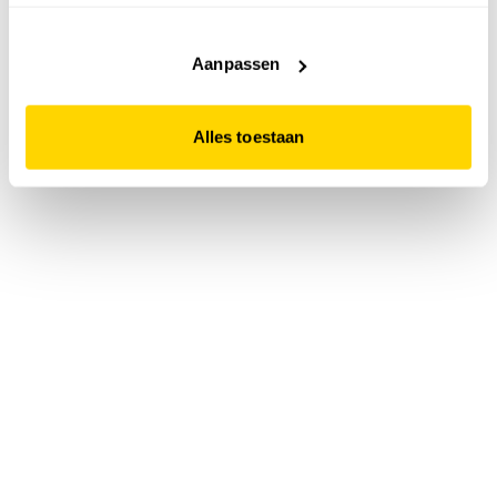
accepteert. Dit doe je door op "Alles toestaan" te klikken.
Liever geen cookies? Hou er dan rekening mee dat de
website niet optimaal functioneert.
Aanpassen
Alles toestaan