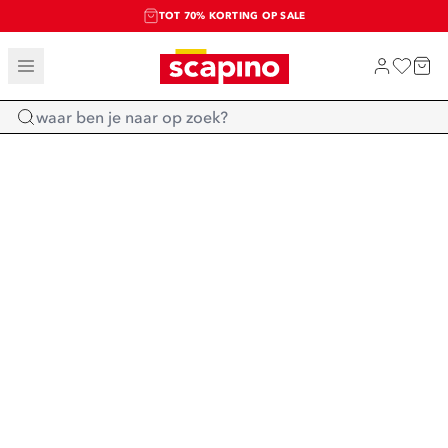
TOT 70% KORTING OP SALE
SALE: LAATSTE KANS!
SHOP NIEUW
Home