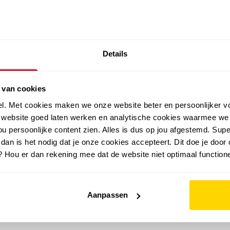
SALE: LAATSTE KANS!
Details
outdoor
zomer
merken
folder
sale
 van cookies
el. Met cookies maken we onze website beter en persoonlijker v
e website goed laten werken en analytische cookies waarmee we
u persoonlijke content zien. Alles is dus op jou afgestemd. Supe
 dan is het nodig dat je onze cookies accepteert. Dit doe je door 
? Hou er dan rekening mee dat de website niet optimaal functione
Aanpassen