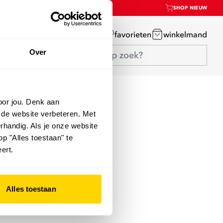
SHOP NIEUW
mijn account
favorieten
winkelmand
Over
oor jou. Denk aan
 de website verbeteren. Met
rhandig. Als je onze website
op "Alles toestaan" te
ert.
Alles toestaan