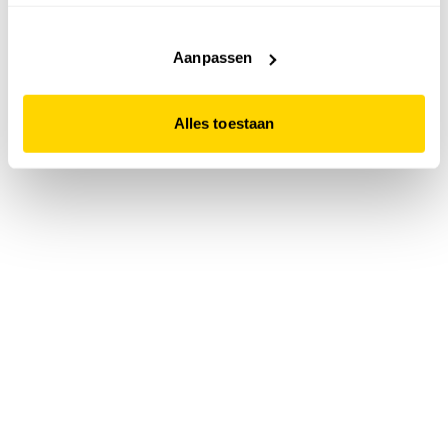
accepteert. Dit doe je door op "Alles toestaan" te klikken.
Liever geen cookies? Hou er dan rekening mee dat de
website niet optimaal functioneert.
Aanpassen
Alles toestaan