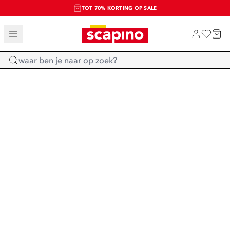
TOT 70% KORTING OP SALE
SALE: LAATSTE KANS!
SHOP NIEUW
Home