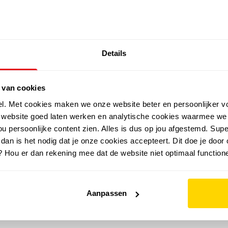
SALE: LAATSTE KANS!
Details
outdoor
zomer
merken
folder
sale
 van cookies
el. Met cookies maken we onze website beter en persoonlijker v
e website goed laten werken en analytische cookies waarmee we
u persoonlijke content zien. Alles is dus op jou afgestemd. Supe
 dan is het nodig dat je onze cookies accepteert. Dit doe je door 
? Hou er dan rekening mee dat de website niet optimaal functione
Aanpassen