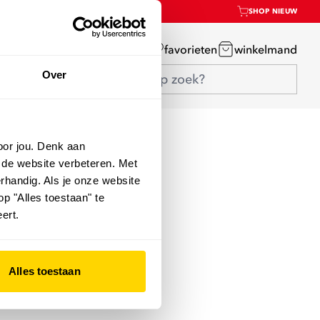
SHOP NIEUW
mijn account
favorieten
winkelmand
Over
oor jou. Denk aan
 de website verbeteren. Met
rhandig. Als je onze website
op "Alles toestaan" te
ert.
Alles toestaan