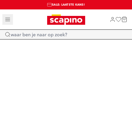
SALE: LAATSTE KANS!
TOT 70% KORTING OP SALE
SHOP NIEUW
Home