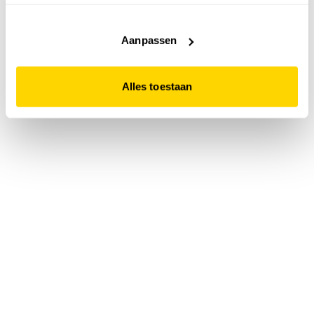
accepteert. Dit doe je door op "Alles toestaan" te klikken.
Liever geen cookies? Hou er dan rekening mee dat de
website niet optimaal functioneert.
Aanpassen
Alles toestaan