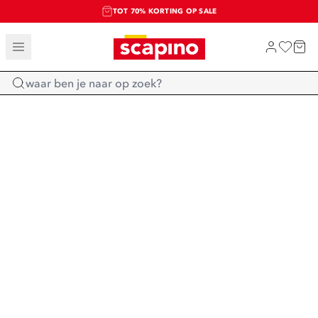
TOT 70% KORTING OP SALE
SALE: LAATSTE KANS!
SHOP NIEUW
Home