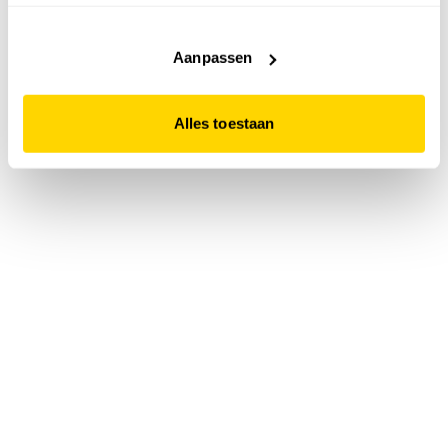
accepteert. Dit doe je door op "Alles toestaan" te klikken.
Liever geen cookies? Hou er dan rekening mee dat de
website niet optimaal functioneert.
Aanpassen
Alles toestaan