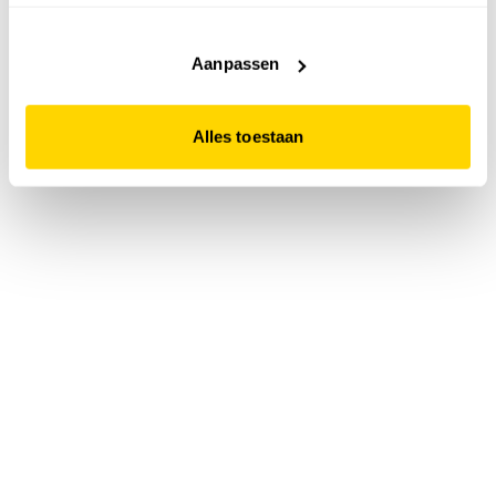
accepteert. Dit doe je door op "Alles toestaan" te klikken.
Liever geen cookies? Hou er dan rekening mee dat de
website niet optimaal functioneert.
Aanpassen
Alles toestaan