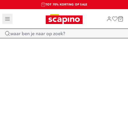
TOT 70% KORTING OP SALE
SALE: LAATSTE KANS!
SHOP NIEUW
Home