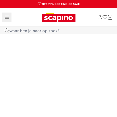
TOT 70% KORTING OP SALE
SALE: LAATSTE KANS!
SHOP NIEUW
Home