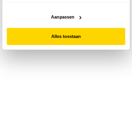
accepteert. Dit doe je door op "Alles toestaan" te klikken.
Liever geen cookies? Hou er dan rekening mee dat de
website niet optimaal functioneert.
Aanpassen
Alles toestaan