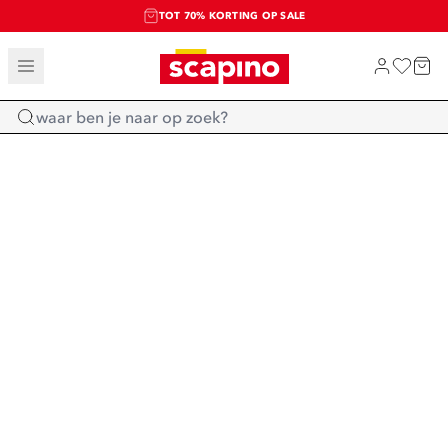
TOT 70% KORTING OP SALE
SALE: LAATSTE KANS!
SHOP NIEUW
Home