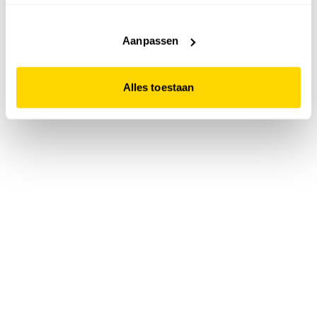
accepteert. Dit doe je door op "Alles toestaan" te klikken.
Liever geen cookies? Hou er dan rekening mee dat de
website niet optimaal functioneert.
Aanpassen
Alles toestaan