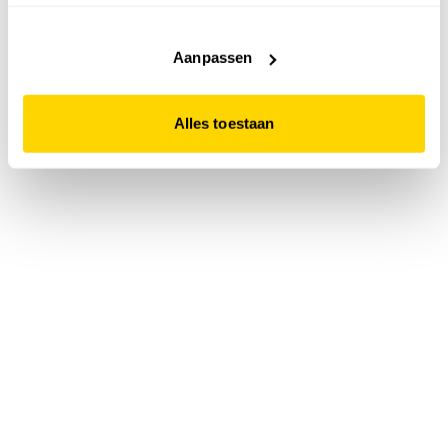
accepteert. Dit doe je door op "Alles toestaan" te klikken.
Liever geen cookies? Hou er dan rekening mee dat de
website niet optimaal functioneert.
Aanpassen
Alles toestaan