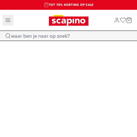
TOT 70% KORTING OP SALE
SALE: LAATSTE KANS!
SHOP NIEUW
Home