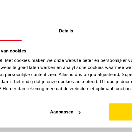
SALE: LAATSTE KANS!
Details
outdoor
zomer
merken
folder
sale
 van cookies
el. Met cookies maken we onze website beter en persoonlijker v
e website goed laten werken en analytische cookies waarmee we
u persoonlijke content zien. Alles is dus op jou afgestemd. Supe
 dan is het nodig dat je onze cookies accepteert. Dit doe je door 
? Hou er dan rekening mee dat de website niet optimaal functione
Aanpassen