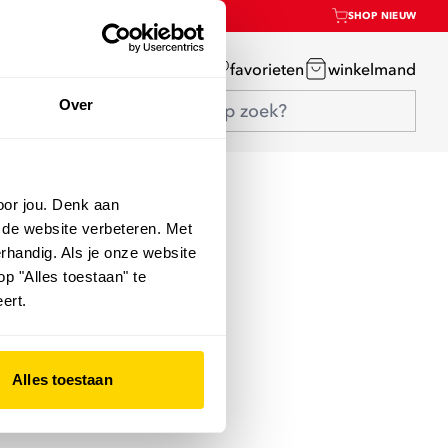
SHOP NIEUW
mijn account
favorieten
winkelmand
Over
oor jou. Denk aan
 de website verbeteren. Met
rhandig. Als je onze website
op "Alles toestaan" te
ert.
Alles toestaan