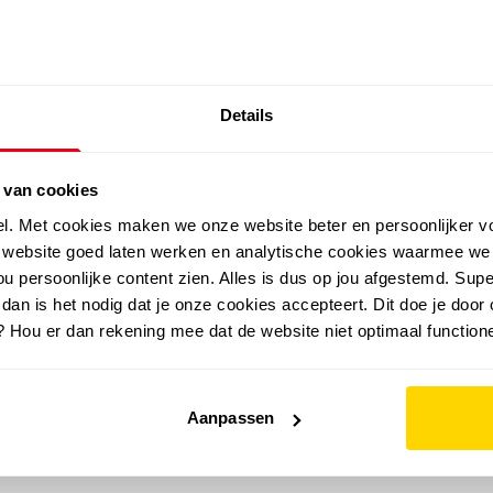
SALE: LAATSTE KANS!
Details
outdoor
zomer
merken
folder
sale
 van cookies
el. Met cookies maken we onze website beter en persoonlijker v
e website goed laten werken en analytische cookies waarmee we
u persoonlijke content zien. Alles is dus op jou afgestemd. Supe
 dan is het nodig dat je onze cookies accepteert. Dit doe je door 
? Hou er dan rekening mee dat de website niet optimaal functione
Aanpassen