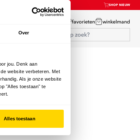
SHOP NIEUW
mijn account
favorieten
winkelmand
Over
oor jou. Denk aan
 de website verbeteren. Met
rhandig. Als je onze website
op "Alles toestaan" te
ert.
Alles toestaan