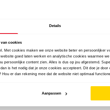
SALE: LAATSTE KANS!
Details
outdoor
zomer
merken
folder
sale
 van cookies
el. Met cookies maken we onze website beter en persoonlijker v
e website goed laten werken en analytische cookies waarmee we
u persoonlijke content zien. Alles is dus op jou afgestemd. Supe
 dan is het nodig dat je onze cookies accepteert. Dit doe je door 
? Hou er dan rekening mee dat de website niet optimaal functione
Aanpassen