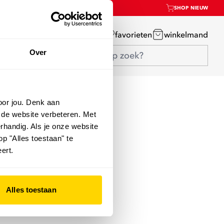
SHOP NIEUW
mijn account
favorieten
winkelmand
Over
oor jou. Denk aan
 de website verbeteren. Met
rhandig. Als je onze website
op "Alles toestaan" te
ert.
Alles toestaan