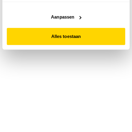
accepteert. Dit doe je door op "Alles toestaan" te klikken.
Liever geen cookies? Hou er dan rekening mee dat de
website niet optimaal functioneert.
Aanpassen
Alles toestaan