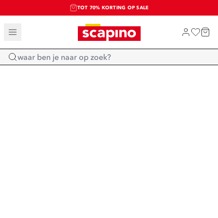
TOT 70% KORTING OP SALE
SALE: LAATSTE KANS!
SHOP NIEUW
Home