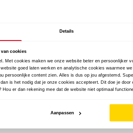
SALE: LAATSTE KANS!
Details
outdoor
zomer
merken
folder
sale
 van cookies
el. Met cookies maken we onze website beter en persoonlijker v
e website goed laten werken en analytische cookies waarmee we
u persoonlijke content zien. Alles is dus op jou afgestemd. Supe
 dan is het nodig dat je onze cookies accepteert. Dit doe je door 
? Hou er dan rekening mee dat de website niet optimaal functione
Aanpassen