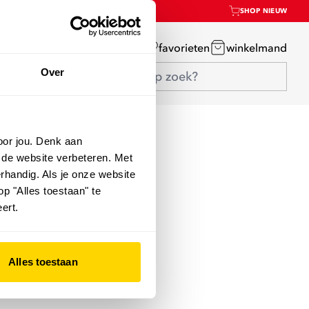
SHOP NIEUW
mijn account
favorieten
winkelmand
Over
oor jou. Denk aan
 de website verbeteren. Met
rhandig. Als je onze website
op "Alles toestaan" te
ert.
Alles toestaan