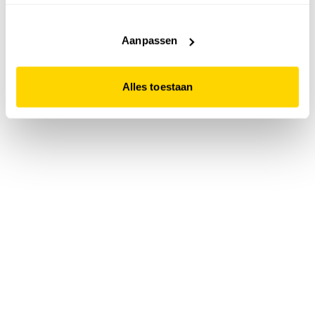
accepteert. Dit doe je door op "Alles toestaan" te klikken.
Liever geen cookies? Hou er dan rekening mee dat de
website niet optimaal functioneert.
Aanpassen
Alles toestaan