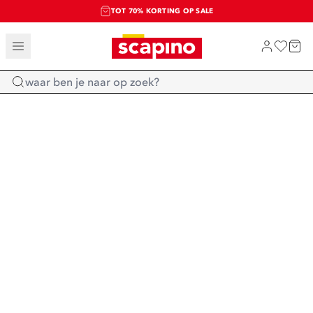
TOT 70% KORTING OP SALE
SALE: LAATSTE KANS!
SHOP NIEUW
Home