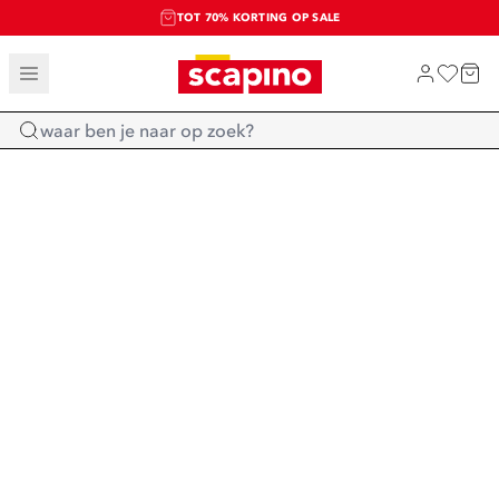
TOT 70% KORTING OP SALE
SALE: LAATSTE KANS!
SHOP NIEUW
Home