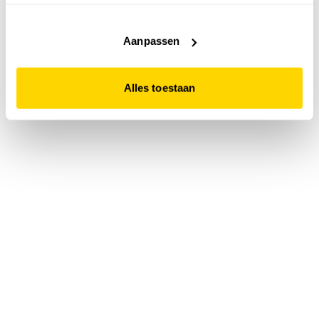
accepteert. Dit doe je door op "Alles toestaan" te klikken.
Liever geen cookies? Hou er dan rekening mee dat de
website niet optimaal functioneert.
Aanpassen
Alles toestaan