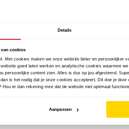
SALE: LAATSTE KANS!
Details
outdoor
zomer
merken
folder
sale
 van cookies
el. Met cookies maken we onze website beter en persoonlijker v
e website goed laten werken en analytische cookies waarmee we
u persoonlijke content zien. Alles is dus op jou afgestemd. Supe
 dan is het nodig dat je onze cookies accepteert. Dit doe je door 
? Hou er dan rekening mee dat de website niet optimaal functione
Aanpassen