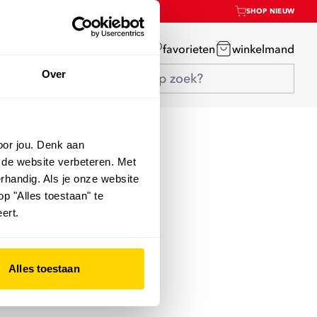
SHOP NIEUW
mijn account
favorieten
winkelmand
Over
oor jou. Denk aan
 de website verbeteren. Met
rhandig. Als je onze website
op "Alles toestaan" te
ert.
Alles toestaan