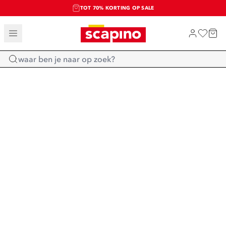
TOT 70% KORTING OP SALE
SALE: LAATSTE KANS!
SHOP NIEUW
Home