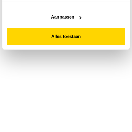
accepteert. Dit doe je door op "Alles toestaan" te klikken.
Liever geen cookies? Hou er dan rekening mee dat de
website niet optimaal functioneert.
Aanpassen
Alles toestaan