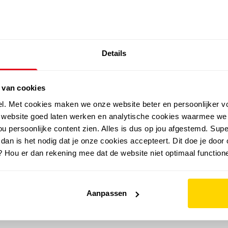
SALE: LAATSTE KANS!
Details
outdoor
zomer
merken
folder
sale
 van cookies
el. Met cookies maken we onze website beter en persoonlijker v
e website goed laten werken en analytische cookies waarmee we
u persoonlijke content zien. Alles is dus op jou afgestemd. Supe
 dan is het nodig dat je onze cookies accepteert. Dit doe je door 
? Hou er dan rekening mee dat de website niet optimaal functione
Aanpassen