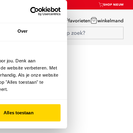
SHOP NIEUW
mijn account
favorieten
winkelmand
Over
oor jou. Denk aan
 de website verbeteren. Met
rhandig. Als je onze website
op "Alles toestaan" te
ert.
Alles toestaan