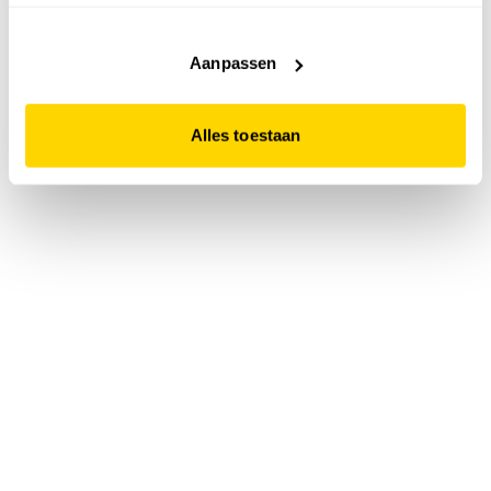
accepteert. Dit doe je door op "Alles toestaan" te klikken.
Liever geen cookies? Hou er dan rekening mee dat de
website niet optimaal functioneert.
Aanpassen
Alles toestaan