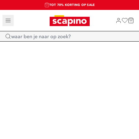
TOT 70% KORTING OP SALE
SALE: LAATSTE KANS!
SHOP NIEUW
Home