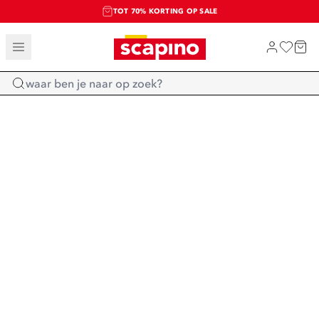
TOT 70% KORTING OP SALE
SALE: LAATSTE KANS!
SHOP NIEUW
Home