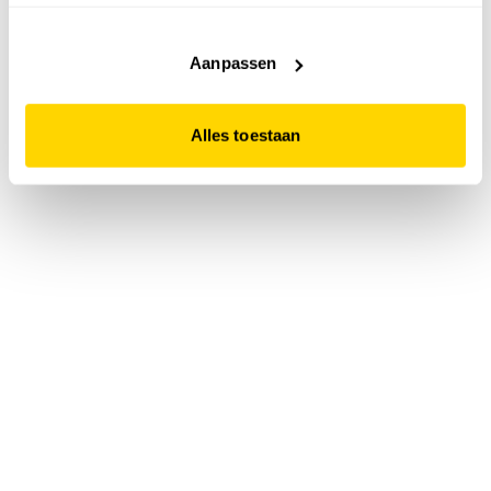
accepteert. Dit doe je door op "Alles toestaan" te klikken.
Liever geen cookies? Hou er dan rekening mee dat de
website niet optimaal functioneert.
Aanpassen
Alles toestaan