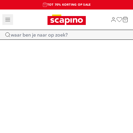
TOT 70% KORTING OP SALE
SALE: LAATSTE KANS!
SHOP NIEUW
Home