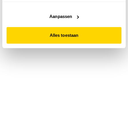
accepteert. Dit doe je door op "Alles toestaan" te klikken.
Liever geen cookies? Hou er dan rekening mee dat de
website niet optimaal functioneert.
Aanpassen
Alles toestaan