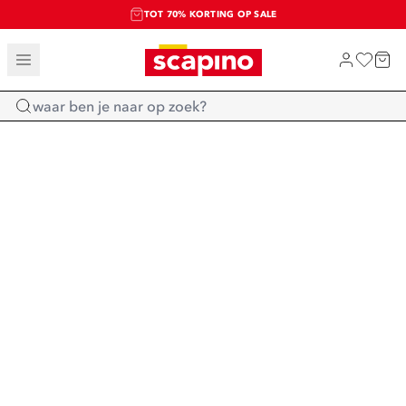
TOT 70% KORTING OP SALE
SALE: LAATSTE KANS!
SHOP NIEUW
Home