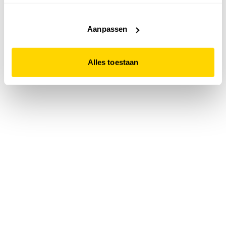
accepteert. Dit doe je door op "Alles toestaan" te klikken.
Liever geen cookies? Hou er dan rekening mee dat de
website niet optimaal functioneert.
Aanpassen
Alles toestaan