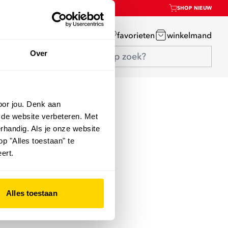
SHOP NIEUW
mijn account
favorieten
winkelmand
Over
oor jou. Denk aan
 de website verbeteren. Met
rhandig. Als je onze website
op "Alles toestaan" te
ert.
Alles toestaan