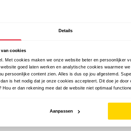
SALE: LAATSTE KANS!
Details
outdoor
zomer
merken
folder
sale
 van cookies
el. Met cookies maken we onze website beter en persoonlijker v
e website goed laten werken en analytische cookies waarmee we
u persoonlijke content zien. Alles is dus op jou afgestemd. Supe
 dan is het nodig dat je onze cookies accepteert. Dit doe je door 
? Hou er dan rekening mee dat de website niet optimaal functione
Aanpassen